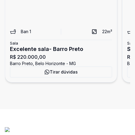
Ban
1
22
m²
Sala
Sal
Excelente sala- Barro Preto
Sa
R$ 220.000,00
R$
Barro Preto, Belo Horizonte - MG
Bar
Tirar dúvidas