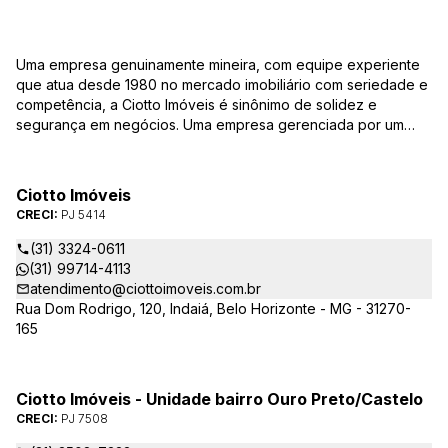
Uma empresa genuinamente mineira, com equipe experiente
que atua desde 1980 no mercado imobiliário com seriedade e
competência, a Ciotto Imóveis é sinônimo de solidez e
segurança em negócios. Uma empresa gerenciada por um
experiente corretor do mercado imobiliário. Atuamos nas
áreas de compra, venda, administração de imóveis,
conservação de condomínios, disponibilizando sempre as
Ciotto Imóveis
melhores opções da região da Pampulha. Oferecemos ainda
CRECI:
PJ 5414
completa assessória, consulte-nos sobre os nossos
lançamentos, imóveis em construção e condomínios fechados,
(31) 3324-0611
administrados exclusivamente pela Ciotto Imóveis. Fazemos a
(31) 99714-4113
aprovação do seu credito junto a Caixa Econômica Federal e
atendimento@ciottoimoveis.com.br
demais agentes financeiros.
Rua Dom Rodrigo, 120, Indaiá, Belo Horizonte - MG - 31270-
165
Ciotto Imóveis - Unidade bairro Ouro Preto/Castelo
CRECI:
PJ 7508