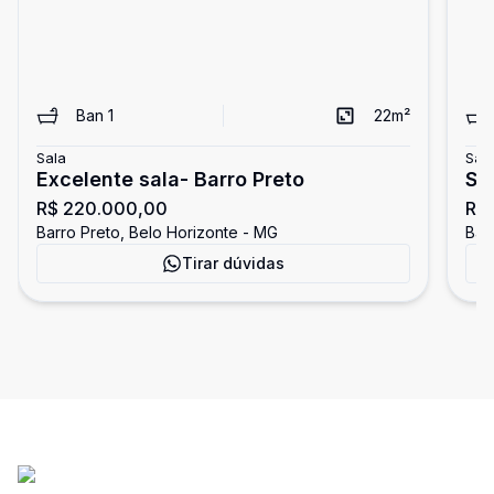
Ban
1
22
m²
Sala
Sal
Excelente sala- Barro Preto
Sa
R$ 220.000,00
R$
Barro Preto, Belo Horizonte - MG
Bar
Tirar dúvidas