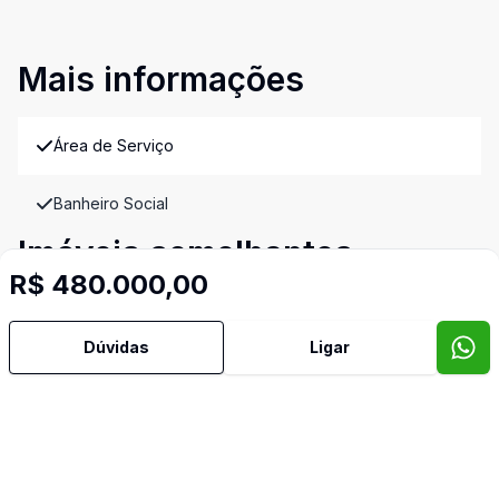
Mais informações
Área de Serviço
Banheiro Social
Imóveis semelhantes
R$ 480.000,00
Confira imóveis semelhantes
Dúvidas
Ligar
Cód:
6688
Comparar