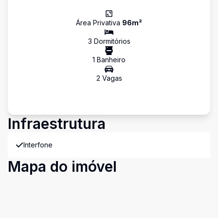
Área Privativa
96
m²
3
Dormitório
s
1
Banheiro
2
Vaga
s
Infraestrutura
Interfone
Mapa do imóvel