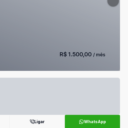
R$ 1.500,00
/ mês
Ligar
WhatsApp