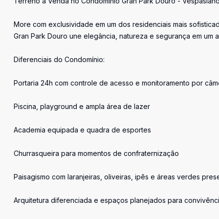
Terreno à Venda no Condomínio Gran Park Douro - Vespasian
More com exclusividade em um dos residenciais mais sofisticad
Gran Park Douro une elegância, natureza e segurança em um a
Diferenciais do Condomínio:
Portaria 24h com controle de acesso e monitoramento por câm
Piscina, playground e ampla área de lazer
Academia equipada e quadra de esportes
Churrasqueira para momentos de confraternização
Paisagismo com laranjeiras, oliveiras, ipês e áreas verdes pre
Arquitetura diferenciada e espaços planejados para convivênc