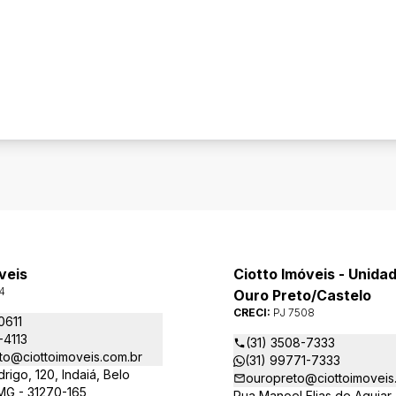
veis
Ciotto Imóveis - Unidad
4
Ouro Preto/Castelo
CRECI:
PJ 7508
0611
-4113
(31) 3508-7333
to@ciottoimoveis.com.br
(31) 99771-7333
igo, 120, Indaiá, Belo
ouropreto@ciottoimoveis
MG - 31270-165
Rua Manoel Elias de Aguiar, 