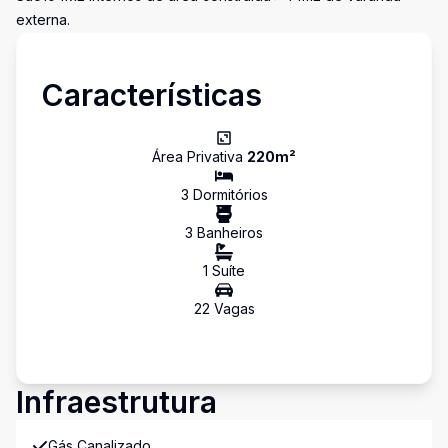
externa.
Características
Área Privativa
220
m²
3
Dormitório
s
3
Banheiro
s
1
Suíte
22
Vaga
s
Infraestrutura
Gás Canalizado