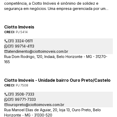
competência, a Ciotto Imóveis é sinônimo de solidez e
segurança em negócios. Uma empresa gerenciada por um
experiente corretor do mercado imobiliário. Atuamos nas
áreas de compra, venda, administração de imóveis,
conservação de condomínios, disponibilizando sempre as
Ciotto Imóveis
melhores opções da região da Pampulha. Oferecemos ainda
CRECI:
PJ 5414
completa assessória, consulte-nos sobre os nossos
lançamentos, imóveis em construção e condomínios fechados,
(31) 3324-0611
administrados exclusivamente pela Ciotto Imóveis. Fazemos a
(31) 99714-4113
aprovação do seu credito junto a Caixa Econômica Federal e
atendimento@ciottoimoveis.com.br
demais agentes financeiros.
Rua Dom Rodrigo, 120, Indaiá, Belo Horizonte - MG - 31270-
165
Ciotto Imóveis - Unidade bairro Ouro Preto/Castelo
CRECI:
PJ 7508
(31) 3508-7333
(31) 99771-7333
ouropreto@ciottoimoveis.com.br
Rua Manoel Elias de Aguiar, 20, loja 13, Ouro Preto, Belo
Horizonte - MG - 31330-520