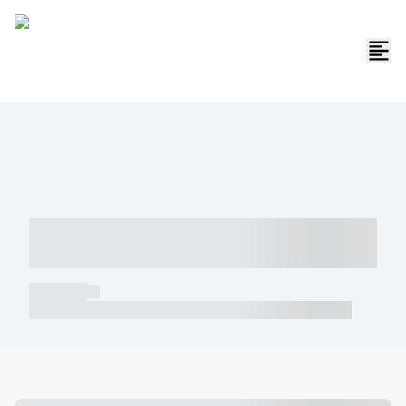
----- ----- -- ------ ---- ---- -- ----- -----
----- --- ------
----- -----
----- ----- -- ------ ---- ---- -- ----- ----- ----- --- ------