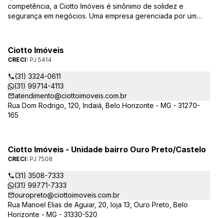
competência, a Ciotto Imóveis é sinônimo de solidez e
segurança em negócios. Uma empresa gerenciada por um
experiente corretor do mercado imobiliário. Atuamos nas
áreas de compra, venda, administração de imóveis,
conservação de condomínios, disponibilizando sempre as
Ciotto Imóveis
melhores opções da região da Pampulha. Oferecemos ainda
CRECI:
PJ 5414
completa assessória, consulte-nos sobre os nossos
lançamentos, imóveis em construção e condomínios fechados,
(31) 3324-0611
administrados exclusivamente pela Ciotto Imóveis. Fazemos a
(31) 99714-4113
aprovação do seu credito junto a Caixa Econômica Federal e
atendimento@ciottoimoveis.com.br
demais agentes financeiros.
Rua Dom Rodrigo, 120, Indaiá, Belo Horizonte - MG - 31270-
165
Ciotto Imóveis - Unidade bairro Ouro Preto/Castelo
CRECI:
PJ 7508
(31) 3508-7333
(31) 99771-7333
ouropreto@ciottoimoveis.com.br
Rua Manoel Elias de Aguiar, 20, loja 13, Ouro Preto, Belo
Horizonte - MG - 31330-520