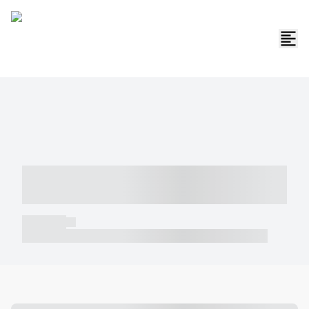
----- ----- -- ------ ---- ---- -- ----- -----
----- --- ------
----- -----
----- ----- -- ------ ---- ---- -- ----- ----- ----- --- ------