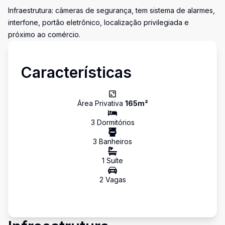
Infraestrutura: câmeras de segurança, tem sistema de alarmes,
interfone, portão eletrônico, localização privilegiada e
próximo ao comércio.
Características
Área Privativa
165
m²
3
Dormitório
s
3
Banheiro
s
1
Suíte
2
Vaga
s