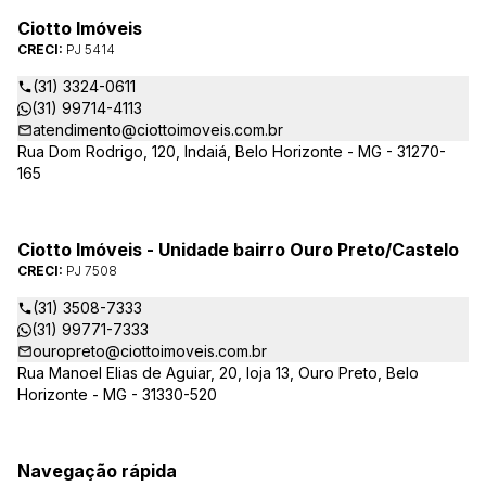
conservação de condomínios, disponibilizando sempre as
Ciotto Imóveis
melhores opções da região da Pampulha. Oferecemos ainda
CRECI:
PJ 5414
completa assessória, consulte-nos sobre os nossos
lançamentos, imóveis em construção e condomínios fechados,
(31) 3324-0611
administrados exclusivamente pela Ciotto Imóveis. Fazemos a
(31) 99714-4113
aprovação do seu credito junto a Caixa Econômica Federal e
atendimento@ciottoimoveis.com.br
demais agentes financeiros.
Rua Dom Rodrigo, 120, Indaiá, Belo Horizonte - MG - 31270-
165
Ciotto Imóveis - Unidade bairro Ouro Preto/Castelo
CRECI:
PJ 7508
(31) 3508-7333
(31) 99771-7333
ouropreto@ciottoimoveis.com.br
Rua Manoel Elias de Aguiar, 20, loja 13, Ouro Preto, Belo
Horizonte - MG - 31330-520
Navegação rápida