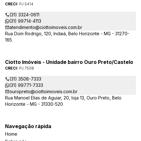
melhores opções da região da Pampulha. Oferecemos ainda
CRECI:
PJ 5414
completa assessória, consulte-nos sobre os nossos
lançamentos, imóveis em construção e condomínios fechados,
(31) 3324-0611
administrados exclusivamente pela Ciotto Imóveis. Fazemos a
(31) 99714-4113
aprovação do seu credito junto a Caixa Econômica Federal e
atendimento@ciottoimoveis.com.br
demais agentes financeiros.
Rua Dom Rodrigo, 120, Indaiá, Belo Horizonte - MG - 31270-
165
Ciotto Imóveis - Unidade bairro Ouro Preto/Castelo
CRECI:
PJ 7508
(31) 3508-7333
(31) 99771-7333
ouropreto@ciottoimoveis.com.br
Rua Manoel Elias de Aguiar, 20, loja 13, Ouro Preto, Belo
Horizonte - MG - 31330-520
Navegação rápida
Home