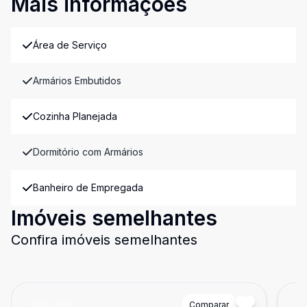
Mais informações
Área de Serviço
Armários Embutidos
Cozinha Planejada
Dormitório com Armários
Banheiro de Empregada
Imóveis semelhantes
Confira imóveis semelhantes
Cód:
5769
Comparar
Có