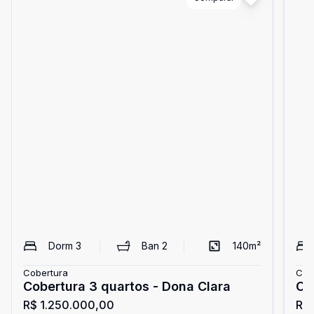
Dorm
3
Ban
2
140
m²
Cobertura
Cob
Cobertura 3 quartos - Dona Clara
R$ 1.250.000,00
R$ 