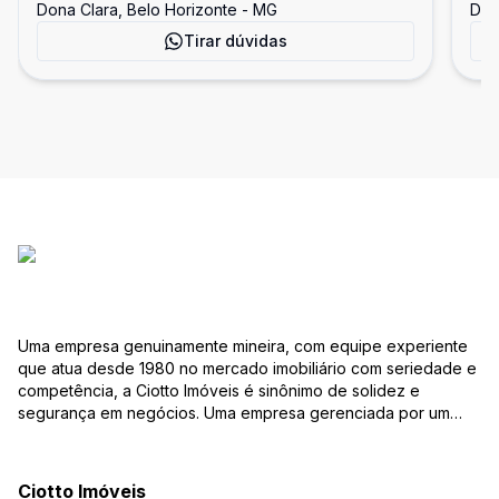
Dona Clara, Belo Horizonte - MG
Don
Tirar dúvidas
Uma empresa genuinamente mineira, com equipe experiente
que atua desde 1980 no mercado imobiliário com seriedade e
competência, a Ciotto Imóveis é sinônimo de solidez e
segurança em negócios. Uma empresa gerenciada por um
experiente corretor do mercado imobiliário. Atuamos nas
áreas de compra, venda, administração de imóveis,
conservação de condomínios, disponibilizando sempre as
Ciotto Imóveis