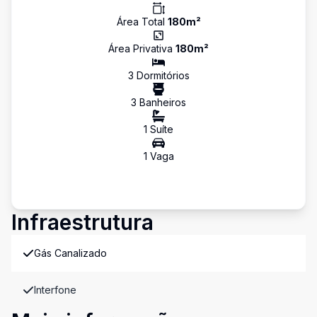
Área Total
180
m²
Área Privativa
180
m²
3
Dormitório
s
3
Banheiro
s
1
Suíte
1
Vaga
Infraestrutura
Gás Canalizado
Interfone