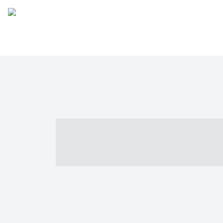
----- ----- -- -
- ------