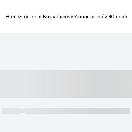
Home
Sobre nós
Buscar imóvel
Anunciar imóvel
Contato
----- ---- ---- -- ----
----- -----
----- ----- -- ------ ---- ---- -- ----- ----- ----- --- ------