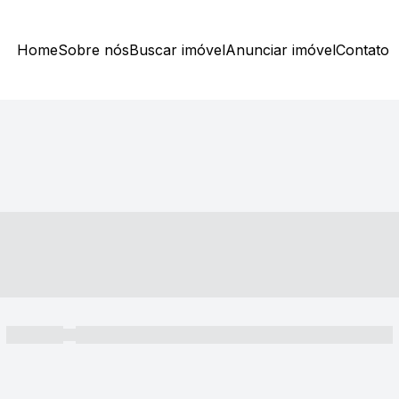
Home
Sobre nós
Buscar imóvel
Anunciar imóvel
Contato
----- ---- ---- -- ----
----- -----
----- ----- -- ------ ---- ---- -- ----- ----- ----- --- ------