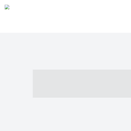
----- ----- -- -
- ------