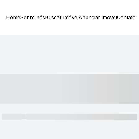
Home
Sobre nós
Buscar imóvel
Anunciar imóvel
Contato
----- ---- ---- -- ----
----- -----
----- ----- -- ------ ---- ---- -- ----- ----- ----- --- ------