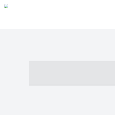
----- ----- -- -
- ------