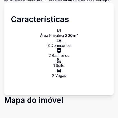
Características
Área Privativa
200
m²
3
Dormitório
s
2
Banheiro
s
1
Suíte
2
Vaga
s
Mapa do imóvel