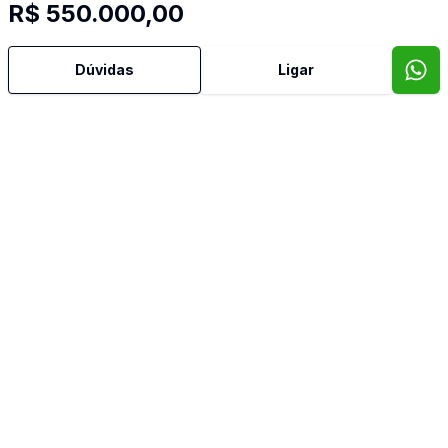
R$ 550.000,00
Dúvidas
Ligar
Mais informações
Banheiro Social
Uma empresa genuinamente mineira, com equipe experiente
que atua desde 1980 no mercado imobiliário com seriedade e