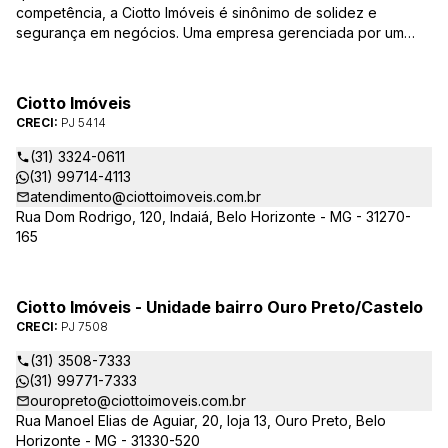
competência, a Ciotto Imóveis é sinônimo de solidez e
segurança em negócios. Uma empresa gerenciada por um
experiente corretor do mercado imobiliário. Atuamos nas
áreas de compra, venda, administração de imóveis,
conservação de condomínios, disponibilizando sempre as
Ciotto Imóveis
melhores opções da região da Pampulha. Oferecemos ainda
CRECI:
PJ 5414
completa assessória, consulte-nos sobre os nossos
lançamentos, imóveis em construção e condomínios fechados,
(31) 3324-0611
administrados exclusivamente pela Ciotto Imóveis. Fazemos a
(31) 99714-4113
aprovação do seu credito junto a Caixa Econômica Federal e
atendimento@ciottoimoveis.com.br
demais agentes financeiros.
Rua Dom Rodrigo, 120, Indaiá, Belo Horizonte - MG - 31270-
165
Ciotto Imóveis - Unidade bairro Ouro Preto/Castelo
CRECI:
PJ 7508
(31) 3508-7333
(31) 99771-7333
ouropreto@ciottoimoveis.com.br
Rua Manoel Elias de Aguiar, 20, loja 13, Ouro Preto, Belo
Horizonte - MG - 31330-520