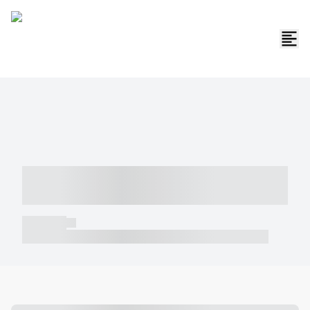
----- ----- -- ------ ---- ---- -- ----- -----
----- --- ------
----- -----
----- ----- -- ------ ---- ---- -- ----- ----- ----- --- ------