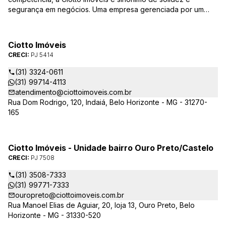
segurança em negócios. Uma empresa gerenciada por um
experiente corretor do mercado imobiliário. Atuamos nas
áreas de compra, venda, administração de imóveis,
conservação de condomínios, disponibilizando sempre as
Ciotto Imóveis
melhores opções da região da Pampulha. Oferecemos ainda
CRECI:
PJ 5414
completa assessória, consulte-nos sobre os nossos
lançamentos, imóveis em construção e condomínios fechados,
(31) 3324-0611
administrados exclusivamente pela Ciotto Imóveis. Fazemos a
(31) 99714-4113
aprovação do seu credito junto a Caixa Econômica Federal e
atendimento@ciottoimoveis.com.br
demais agentes financeiros.
Rua Dom Rodrigo, 120, Indaiá, Belo Horizonte - MG - 31270-
165
Ciotto Imóveis - Unidade bairro Ouro Preto/Castelo
CRECI:
PJ 7508
(31) 3508-7333
(31) 99771-7333
ouropreto@ciottoimoveis.com.br
Rua Manoel Elias de Aguiar, 20, loja 13, Ouro Preto, Belo
Horizonte - MG - 31330-520