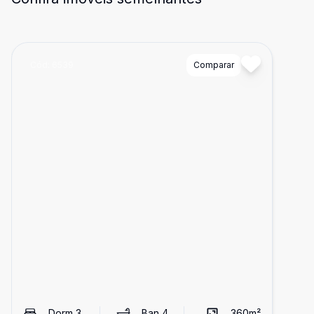
Cód:
6539
Comparar
Dorm
3
Ban
4
360
m²