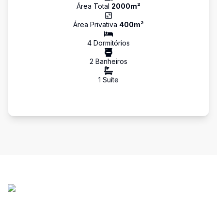
Área Total
2000
m²
Área Privativa
400
m²
4
Dormitório
s
2
Banheiro
s
1
Suíte