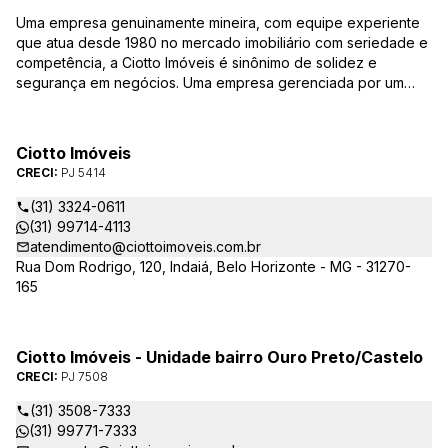
Uma empresa genuinamente mineira, com equipe experiente
que atua desde 1980 no mercado imobiliário com seriedade e
competência, a Ciotto Imóveis é sinônimo de solidez e
segurança em negócios. Uma empresa gerenciada por um
experiente corretor do mercado imobiliário. Atuamos nas
áreas de compra, venda, administração de imóveis,
conservação de condomínios, disponibilizando sempre as
Ciotto Imóveis
melhores opções da região da Pampulha. Oferecemos ainda
CRECI:
PJ 5414
completa assessória, consulte-nos sobre os nossos
lançamentos, imóveis em construção e condomínios fechados,
(31) 3324-0611
administrados exclusivamente pela Ciotto Imóveis. Fazemos a
(31) 99714-4113
aprovação do seu credito junto a Caixa Econômica Federal e
atendimento@ciottoimoveis.com.br
demais agentes financeiros.
Rua Dom Rodrigo, 120, Indaiá, Belo Horizonte - MG - 31270-
165
Ciotto Imóveis - Unidade bairro Ouro Preto/Castelo
CRECI:
PJ 7508
(31) 3508-7333
(31) 99771-7333