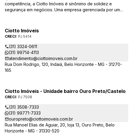
competência, a Ciotto Imóveis é sinônimo de solidez e
segurança em negócios. Uma empresa gerenciada por um
experiente corretor do mercado imobiliário. Atuamos nas
áreas de compra, venda, administração de imóveis,
conservação de condomínios, disponibilizando sempre as
Ciotto Imóveis
melhores opções da região da Pampulha. Oferecemos ainda
CRECI:
PJ 5414
completa assessória, consulte-nos sobre os nossos
lançamentos, imóveis em construção e condomínios fechados,
(31) 3324-0611
administrados exclusivamente pela Ciotto Imóveis. Fazemos a
(31) 99714-4113
aprovação do seu credito junto a Caixa Econômica Federal e
atendimento@ciottoimoveis.com.br
demais agentes financeiros.
Rua Dom Rodrigo, 120, Indaiá, Belo Horizonte - MG - 31270-
165
Ciotto Imóveis - Unidade bairro Ouro Preto/Castelo
CRECI:
PJ 7508
(31) 3508-7333
(31) 99771-7333
ouropreto@ciottoimoveis.com.br
Rua Manoel Elias de Aguiar, 20, loja 13, Ouro Preto, Belo
Horizonte - MG - 31330-520