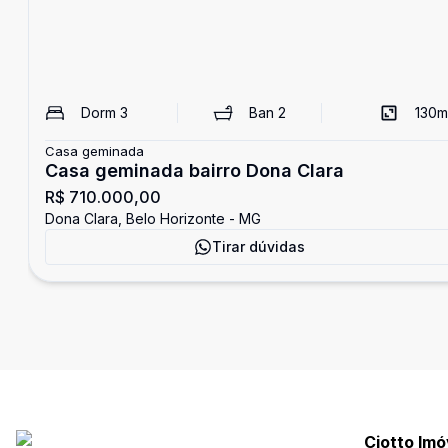
Dorm
3
Ban
2
130
m
Casa geminada
Casa geminada bairro Dona Clara
R$ 710.000,00
Dona Clara, Belo Horizonte - MG
Tirar dúvidas
Ciotto Imó