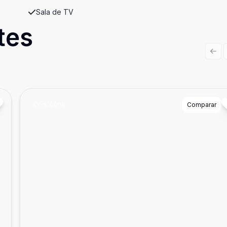
Sala de TV
tes
Prev
Cód:
6608
Comparar