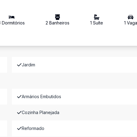
3
Dormitório
s
2
Banheiro
s
1
Suíte
1
Vag
Jardim
Armários Embutidos
Cozinha Planejada
Reformado