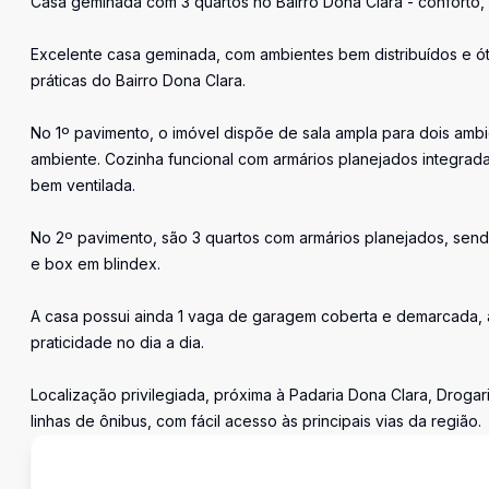
Casa geminada com 3 quartos no Bairro Dona Clara - conforto, 
Excelente casa geminada, com ambientes bem distribuídos e óti
práticas do Bairro Dona Clara.
No 1º pavimento, o imóvel dispõe de sala ampla para dois am
ambiente. Cozinha funcional com armários planejados integrada
bem ventilada.
No 2º pavimento, são 3 quartos com armários planejados, sendo
e box em blindex.
A casa possui ainda 1 vaga de garagem coberta e demarcada, 
praticidade no dia a dia.
Localização privilegiada, próxima à Padaria Dona Clara, Droga
linhas de ônibus, com fácil acesso às principais vias da região.