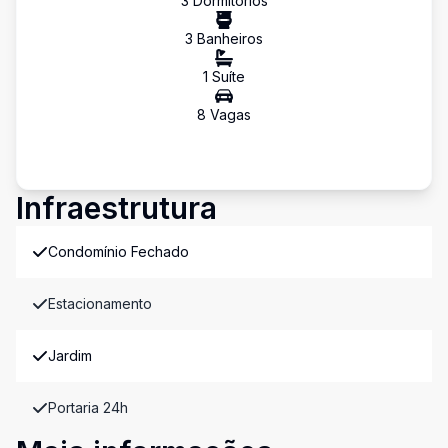
3
Dormitório
s
3
Banheiro
s
1
Suíte
8
Vaga
s
Infraestrutura
Condomínio Fechado
Estacionamento
Jardim
Portaria 24h