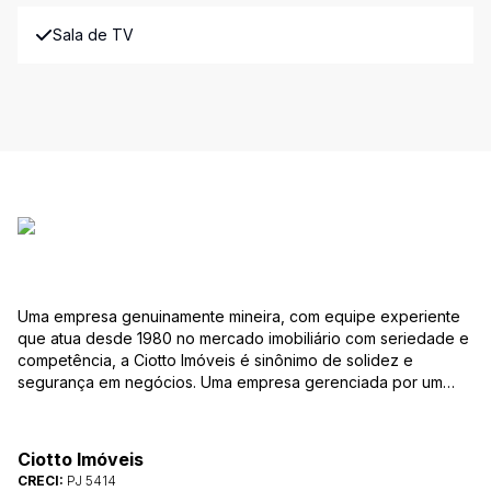
Sala de TV
Uma empresa genuinamente mineira, com equipe experiente
que atua desde 1980 no mercado imobiliário com seriedade e
competência, a Ciotto Imóveis é sinônimo de solidez e
segurança em negócios. Uma empresa gerenciada por um
experiente corretor do mercado imobiliário. Atuamos nas
áreas de compra, venda, administração de imóveis,
conservação de condomínios, disponibilizando sempre as
Ciotto Imóveis
melhores opções da região da Pampulha. Oferecemos ainda
CRECI:
PJ 5414