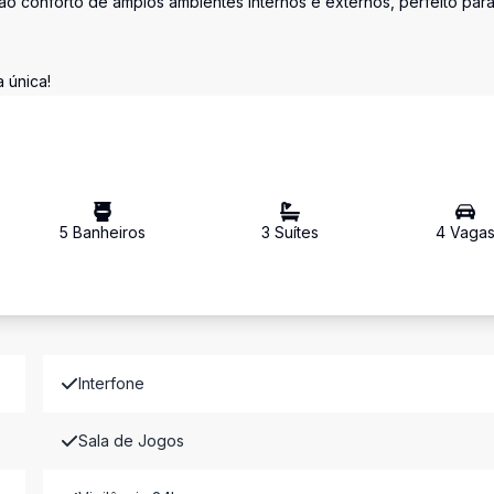
ao conforto de amplos ambientes internos e externos, perfeito par
 única!
5
Banheiro
s
3
Suíte
s
4
Vaga
Interfone
Sala de Jogos