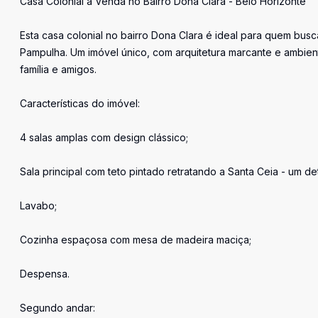
Casa Colonial à Venda no Bairro Dona Clara - Belo Horizonte
Esta casa colonial no bairro Dona Clara é ideal para quem bus
Pampulha. Um imóvel único, com arquitetura marcante e ambien
família e amigos.
Características do imóvel:
4 salas amplas com design clássico;
Sala principal com teto pintado retratando a Santa Ceia - um deta
Lavabo;
Cozinha espaçosa com mesa de madeira maciça;
Despensa.
Segundo andar: