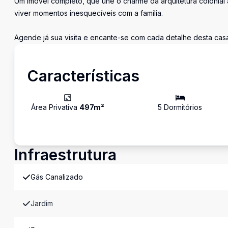
Um imóvel completo, que une o charme da arquitetura colonial 
viver momentos inesquecíveis com a família.
Agende já sua visita e encante-se com cada detalhe desta casa
Características
Área Privativa
497
m²
5
Dormitório
s
Infraestrutura
Gás Canalizado
Jardim