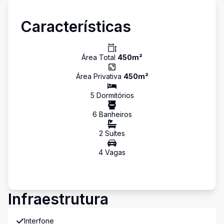
Características
Área Total
450
m²
Área Privativa
450
m²
5
Dormitório
s
6
Banheiro
s
2
Suíte
s
4
Vaga
s
Infraestrutura
Interfone