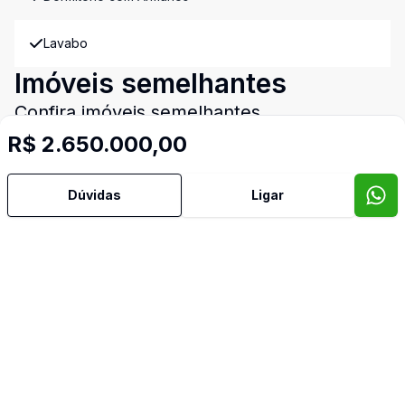
Lavabo
Imóveis semelhantes
Confira imóveis semelhantes
R$ 2.650.000,00
Dúvidas
Ligar
Cód:
6405
Comparar
Có