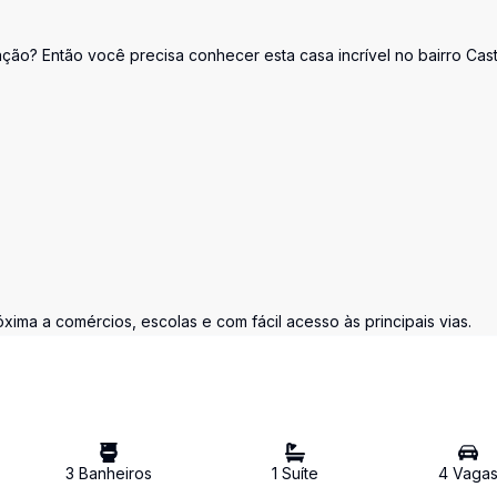
ção? Então você precisa conhecer esta casa incrível no bairro Cast
ima a comércios, escolas e com fácil acesso às principais vias.
3
Banheiro
s
1
Suíte
4
Vaga