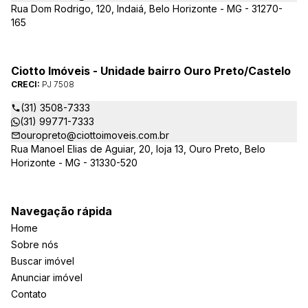
demais agentes financeiros.
Rua Dom Rodrigo, 120, Indaiá, Belo Horizonte - MG - 31270-
165
Ciotto Imóveis - Unidade bairro Ouro Preto/Castelo
CRECI:
PJ 7508
(31) 3508-7333
(31) 99771-7333
ouropreto@ciottoimoveis.com.br
Rua Manoel Elias de Aguiar, 20, loja 13, Ouro Preto, Belo
Horizonte - MG - 31330-520
Navegação rápida
Home
Sobre nós
Buscar imóvel
Anunciar imóvel
Contato