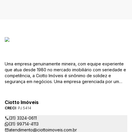
Uma empresa genuinamente mineira, com equipe experiente
que atua desde 1980 no mercado imobiliário com seriedade e
competência, a Ciotto Imóveis é sinônimo de solidez e
segurança em negócios. Uma empresa gerenciada por um
experiente corretor do mercado imobiliário. Atuamos nas
áreas de compra, venda, administração de imóveis,
conservação de condomínios, disponibilizando sempre as
Ciotto Imóveis
melhores opções da região da Pampulha. Oferecemos ainda
CRECI:
PJ 5414
completa assessória, consulte-nos sobre os nossos
lançamentos, imóveis em construção e condomínios fechados,
(31) 3324-0611
administrados exclusivamente pela Ciotto Imóveis. Fazemos a
(31) 99714-4113
aprovação do seu credito junto a Caixa Econômica Federal e
atendimento@ciottoimoveis.com.br