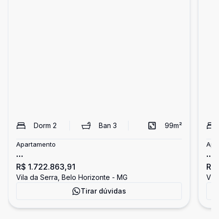
Dorm
2
Ban
3
99
m²
Apartamento
Apa
...
...
R$ 1.722.863,91
R$ 
Vila da Serra, Belo Horizonte - MG
Vil
Tirar dúvidas