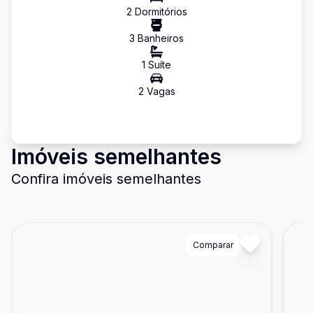
2
Dormitório
s
3
Banheiro
s
1
Suíte
2
Vaga
s
Imóveis semelhantes
Confira imóveis semelhantes
Cód:
5541
Comparar
Có