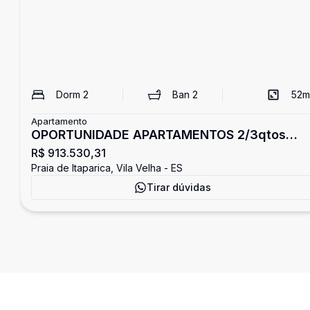
Dorm
2
Ban
2
52
m
Apartamento
OPORTUNIDADE APARTAMENTOS 2/3qtos
R$ 913.530,31
PRAIA ITAPARICA
Praia de Itaparica, Vila Velha - ES
Tirar dúvidas