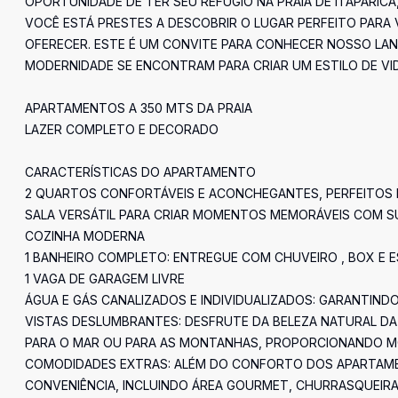
OPORTUNIDADE DE TER SEU REFÚGIO NA PRAIA DE ITAPARICA
VOCÊ ESTÁ PRESTES A DESCOBRIR O LUGAR PERFEITO PARA 
OFERECER. ESTE É UM CONVITE PARA CONHECER NOSSO LAN
MODERNIDADE SE ENCONTRAM PARA CRIAR UM ESTILO DE VID
APARTAMENTOS A 350 MTS DA PRAIA
LAZER COMPLETO E DECORADO
CARACTERÍSTICAS DO APARTAMENTO
2 QUARTOS CONFORTÁVEIS E ACONCHEGANTES, PERFEITOS P
SALA VERSÁTIL PARA CRIAR MOMENTOS MEMORÁVEIS COM SUA
COZINHA MODERNA
1 BANHEIRO COMPLETO: ENTREGUE COM CHUVEIRO , BOX E 
1 VAGA DE GARAGEM LIVRE
ÁGUA E GÁS CANALIZADOS E INDIVIDUALIZADOS: GARANTINDO
VISTAS DESLUMBRANTES: DESFRUTE DA BELEZA NATURAL D
PARA O MAR OU PARA AS MONTANHAS, PROPORCIONANDO 
COMODIDADES EXTRAS: ALÉM DO CONFORTO DOS APARTAMEN
CONVENIÊNCIA, INCLUINDO ÁREA GOURMET, CHURRASQUEIRA,