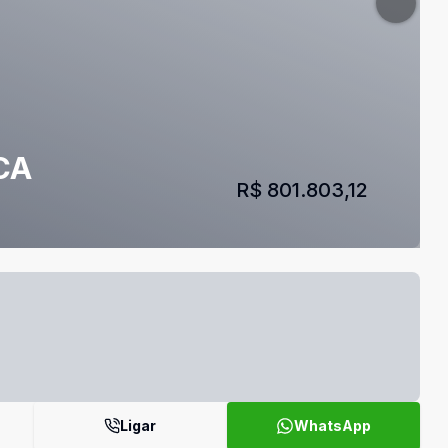
CA
R$ 801.803,12
Ligar
WhatsApp