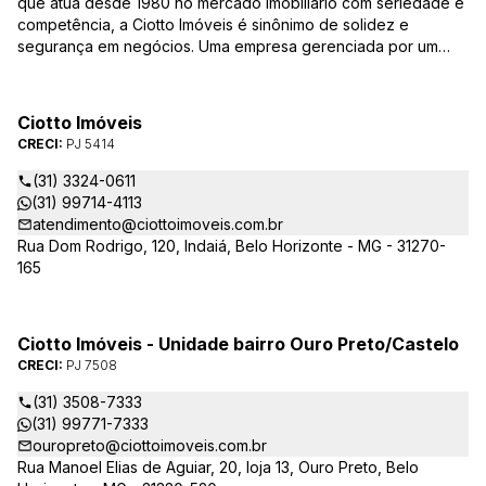
que atua desde 1980 no mercado imobiliário com seriedade e
competência, a Ciotto Imóveis é sinônimo de solidez e
segurança em negócios. Uma empresa gerenciada por um
experiente corretor do mercado imobiliário. Atuamos nas
áreas de compra, venda, administração de imóveis,
conservação de condomínios, disponibilizando sempre as
Ciotto Imóveis
melhores opções da região da Pampulha. Oferecemos ainda
CRECI:
PJ 5414
completa assessória, consulte-nos sobre os nossos
lançamentos, imóveis em construção e condomínios fechados,
(31) 3324-0611
administrados exclusivamente pela Ciotto Imóveis. Fazemos a
(31) 99714-4113
aprovação do seu credito junto a Caixa Econômica Federal e
atendimento@ciottoimoveis.com.br
demais agentes financeiros.
Rua Dom Rodrigo, 120, Indaiá, Belo Horizonte - MG - 31270-
165
Ciotto Imóveis - Unidade bairro Ouro Preto/Castelo
CRECI:
PJ 7508
(31) 3508-7333
(31) 99771-7333
ouropreto@ciottoimoveis.com.br
Rua Manoel Elias de Aguiar, 20, loja 13, Ouro Preto, Belo