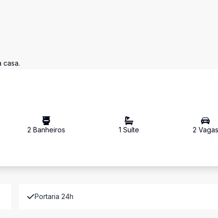
a casa.
2
Banheiro
s
1
Suíte
2
Vaga
Portaria 24h