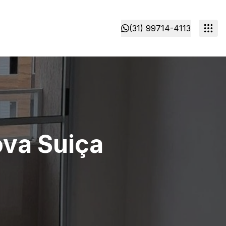
(31) 99714-4113
ova Suiça