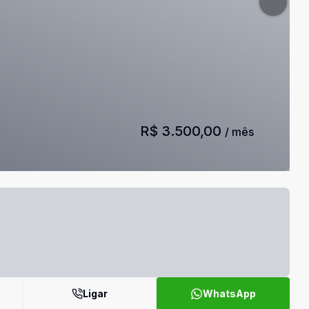
R$ 3.500,00
/ mês
Ligar
WhatsApp