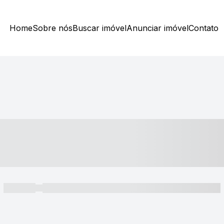
Home
Sobre nós
Buscar imóvel
Anunciar imóvel
Contato
----- ---- ---- -- ----
----- -----
----- ----- -- ------ ---- ---- -- ----- ----- ----- --- ------