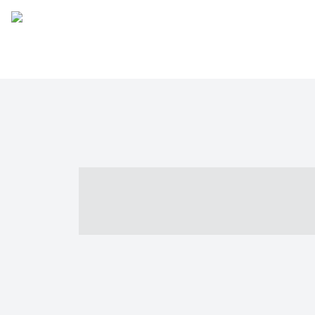
----- ----- -- -
- ------