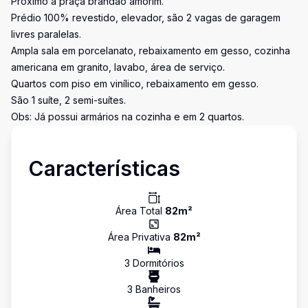
Próximo a praça brandão amorim.
Prédio 100% revestido, elevador, são 2 vagas de garagem
livres paralelas.
Ampla sala em porcelanato, rebaixamento em gesso, cozinha
americana em granito, lavabo, área de serviço.
Quartos com piso em vinílico, rebaixamento em gesso.
São 1 suíte, 2 semi-suítes.
Obs: Já possui armários na cozinha e em 2 quartos.
Características
Área Total
82
m²
Área Privativa
82
m²
3
Dormitório
s
3
Banheiro
s