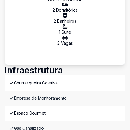
2
Dormitório
s
2
Banheiro
s
1
Suíte
2
Vaga
s
Infraestrutura
Churrasqueira Coletiva
Empresa de Monitoramento
Espaco Gourmet
Gás Canalizado