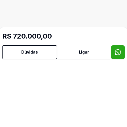
R$ 720.000,00
Dúvidas
Ligar
Mais informações
Área de Serviço
Armários Embutidos
Banheiro Social
Cozinha Planejada