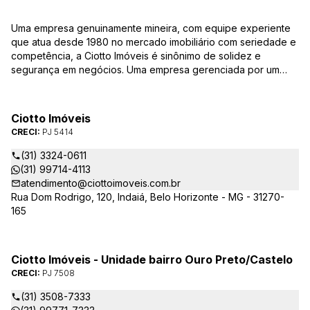
Uma empresa genuinamente mineira, com equipe experiente
que atua desde 1980 no mercado imobiliário com seriedade e
competência, a Ciotto Imóveis é sinônimo de solidez e
segurança em negócios. Uma empresa gerenciada por um
experiente corretor do mercado imobiliário. Atuamos nas
áreas de compra, venda, administração de imóveis,
conservação de condomínios, disponibilizando sempre as
Ciotto Imóveis
melhores opções da região da Pampulha. Oferecemos ainda
CRECI:
PJ 5414
completa assessória, consulte-nos sobre os nossos
lançamentos, imóveis em construção e condomínios fechados,
(31) 3324-0611
administrados exclusivamente pela Ciotto Imóveis. Fazemos a
(31) 99714-4113
aprovação do seu credito junto a Caixa Econômica Federal e
atendimento@ciottoimoveis.com.br
demais agentes financeiros.
Rua Dom Rodrigo, 120, Indaiá, Belo Horizonte - MG - 31270-
165
Ciotto Imóveis - Unidade bairro Ouro Preto/Castelo
CRECI:
PJ 7508
(31) 3508-7333