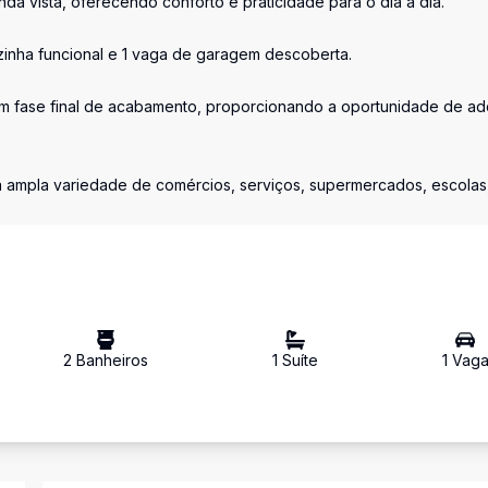
da vista, oferecendo conforto e praticidade para o dia a dia.
zinha funcional e 1 vaga de garagem descoberta.
 fase final de acabamento, proporcionando a oportunidade de adq
a ampla variedade de comércios, serviços, supermercados, escolas
2
Banheiro
s
1
Suíte
1
Vag