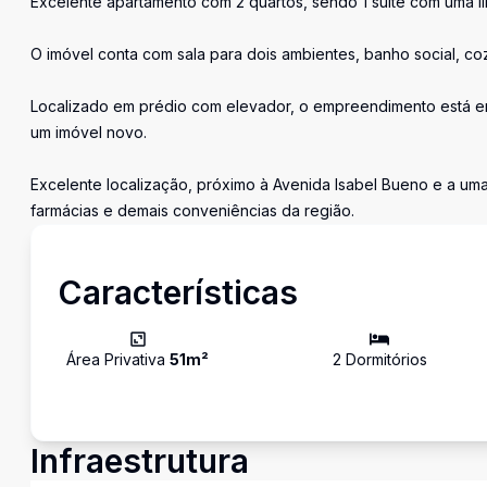
Excelente apartamento com 2 quartos, sendo 1 suíte com uma lin
O imóvel conta com sala para dois ambientes, banho social, co
Localizado em prédio com elevador, o empreendimento está em
um imóvel novo.
Excelente localização, próximo à Avenida Isabel Bueno e a um
farmácias e demais conveniências da região.
Características
Área Privativa
51
m²
2
Dormitório
s
Infraestrutura