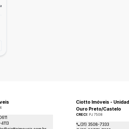
²
veis
Ciotto Imóveis - Unidad
4
Ouro Preto/Castelo
CRECI:
PJ 7508
0611
-4113
(31) 3508-7333
to@ciottoimoveis.com.br