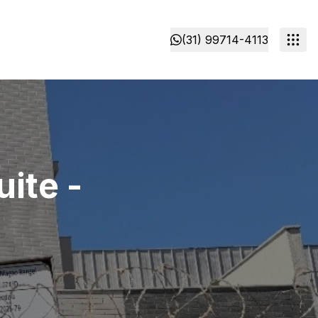
(31) 99714-4113
ite -