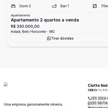
Dorm
2
Ban
1
70
m
Apartamento
Apartamento 2 quartos a venda
R$ 330.000,00
Indaiá, Belo Horizonte - MG
Tirar dúvidas
Ciotto Imó
CRECI:
PJ 541
(31) 3324-
(31) 99714
Uma empresa genuinamente mineira,
atendimen