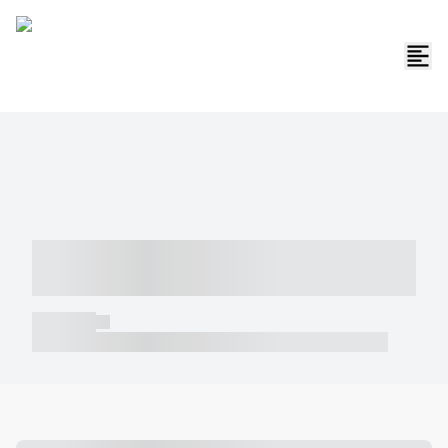
----- ----- -- ------ ---- ---- -- ----- -----
----- --- ------
----- -----
----- ----- -- ------ ---- ---- -- ----- ----- ----- --- ------