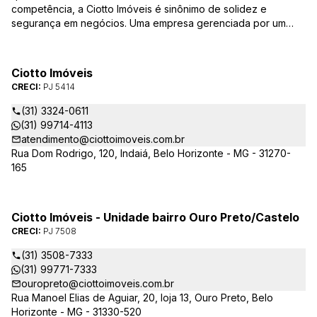
competência, a Ciotto Imóveis é sinônimo de solidez e
segurança em negócios. Uma empresa gerenciada por um
experiente corretor do mercado imobiliário. Atuamos nas
áreas de compra, venda, administração de imóveis,
conservação de condomínios, disponibilizando sempre as
Ciotto Imóveis
melhores opções da região da Pampulha. Oferecemos ainda
CRECI:
PJ 5414
completa assessória, consulte-nos sobre os nossos
lançamentos, imóveis em construção e condomínios fechados,
(31) 3324-0611
administrados exclusivamente pela Ciotto Imóveis. Fazemos a
(31) 99714-4113
aprovação do seu credito junto a Caixa Econômica Federal e
atendimento@ciottoimoveis.com.br
demais agentes financeiros.
Rua Dom Rodrigo, 120, Indaiá, Belo Horizonte - MG - 31270-
165
Ciotto Imóveis - Unidade bairro Ouro Preto/Castelo
CRECI:
PJ 7508
(31) 3508-7333
(31) 99771-7333
ouropreto@ciottoimoveis.com.br
Rua Manoel Elias de Aguiar, 20, loja 13, Ouro Preto, Belo
Horizonte - MG - 31330-520