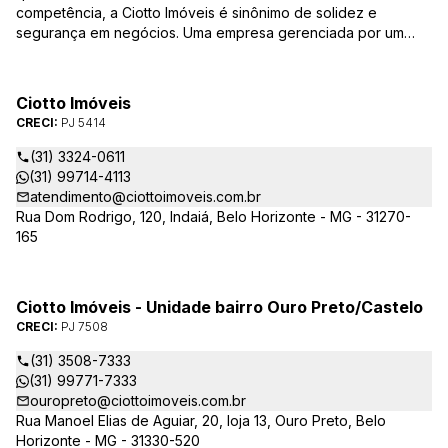
competência, a Ciotto Imóveis é sinônimo de solidez e
segurança em negócios. Uma empresa gerenciada por um
experiente corretor do mercado imobiliário. Atuamos nas
áreas de compra, venda, administração de imóveis,
conservação de condomínios, disponibilizando sempre as
Ciotto Imóveis
melhores opções da região da Pampulha. Oferecemos ainda
CRECI:
PJ 5414
completa assessória, consulte-nos sobre os nossos
lançamentos, imóveis em construção e condomínios fechados,
(31) 3324-0611
administrados exclusivamente pela Ciotto Imóveis. Fazemos a
(31) 99714-4113
aprovação do seu credito junto a Caixa Econômica Federal e
atendimento@ciottoimoveis.com.br
demais agentes financeiros.
Rua Dom Rodrigo, 120, Indaiá, Belo Horizonte - MG - 31270-
165
Ciotto Imóveis - Unidade bairro Ouro Preto/Castelo
CRECI:
PJ 7508
(31) 3508-7333
(31) 99771-7333
ouropreto@ciottoimoveis.com.br
Rua Manoel Elias de Aguiar, 20, loja 13, Ouro Preto, Belo
Horizonte - MG - 31330-520