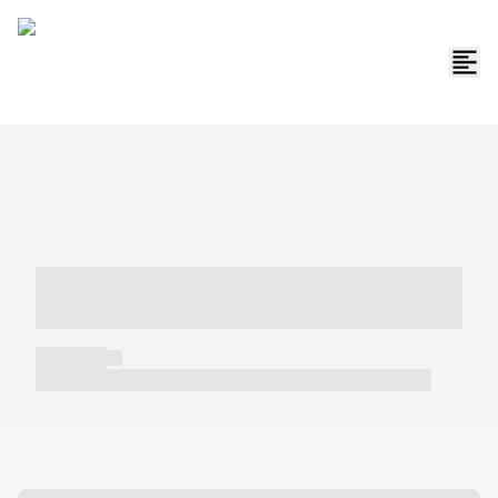
----- ----- -- ------ ---- ---- -- ----- -----
----- --- ------
----- -----
----- ----- -- ------ ---- ---- -- ----- ----- ----- --- ------