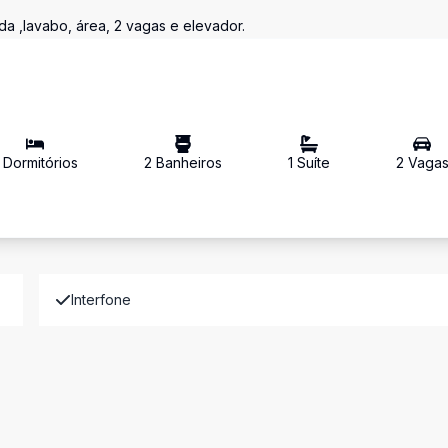
da ,lavabo, área, 2 vagas e elevador.
Dormitório
s
2
Banheiro
s
1
Suíte
2
Vaga
Interfone