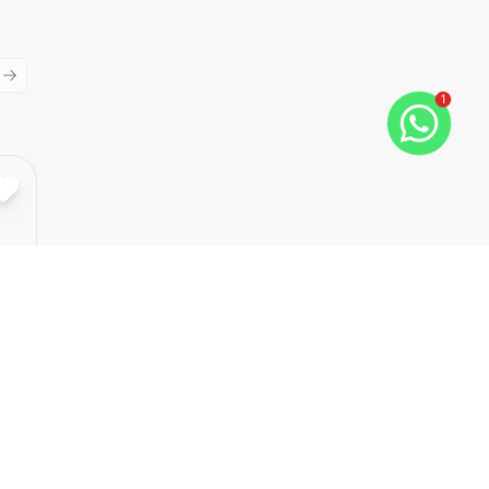
ious slide
Next slide
1
Cód:
5652
Comparar