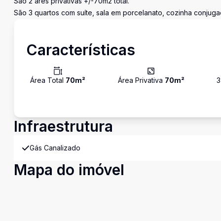
São 2 ares privativas +/-70m2 total.
São 3 quartos com suíte, sala em porcelanato, cozinha conjuga
Características
Área Total
70
m²
Área Privativa
70
m²
3
Infraestrutura
Gás Canalizado
Mapa do imóvel