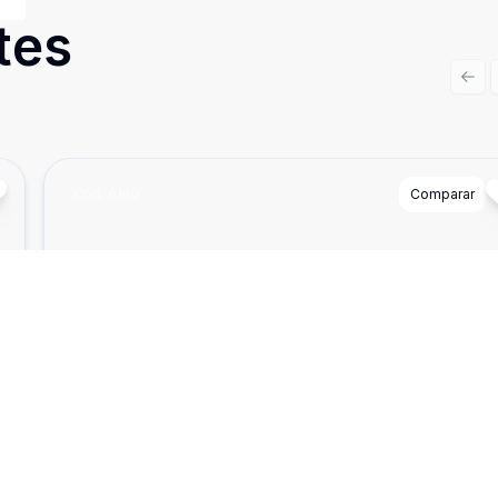
tes
Prev
Cód:
6160
Comparar