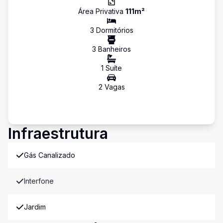
Área Privativa
111
m²
3
Dormitório
s
3
Banheiro
s
1
Suíte
2
Vaga
s
Infraestrutura
Gás Canalizado
Interfone
Jardim