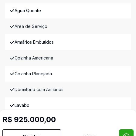
Água Quente
Área de Serviço
Armários Embutidos
Cozinha Americana
Cozinha Planejada
Dormitório com Armários
Lavabo
R$ 925.000,00
Sala de Jantar