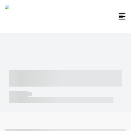
----- ----- -- ------ ---- ---- -- ----- -----
----- --- ------
----- -----
----- ----- -- ------ ---- ---- -- ----- ----- ----- --- ------