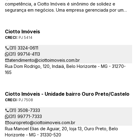
competência, a Ciotto Imóveis é sinônimo de solidez e
segurança em negócios. Uma empresa gerenciada por um
experiente corretor do mercado imobiliário. Atuamos nas
áreas de compra, venda, administração de imóveis,
conservação de condomínios, disponibilizando sempre as
Ciotto Imóveis
melhores opções da região da Pampulha. Oferecemos ainda
CRECI:
PJ 5414
completa assessória, consulte-nos sobre os nossos
lançamentos, imóveis em construção e condomínios fechados,
(31) 3324-0611
administrados exclusivamente pela Ciotto Imóveis. Fazemos a
(31) 99714-4113
aprovação do seu credito junto a Caixa Econômica Federal e
atendimento@ciottoimoveis.com.br
demais agentes financeiros.
Rua Dom Rodrigo, 120, Indaiá, Belo Horizonte - MG - 31270-
165
Ciotto Imóveis - Unidade bairro Ouro Preto/Castelo
CRECI:
PJ 7508
(31) 3508-7333
(31) 99771-7333
ouropreto@ciottoimoveis.com.br
Rua Manoel Elias de Aguiar, 20, loja 13, Ouro Preto, Belo
Horizonte - MG - 31330-520