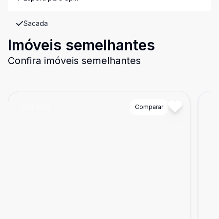
Sacada
Imóveis semelhantes
Confira imóveis semelhantes
Cód:
6314
Comparar
Có