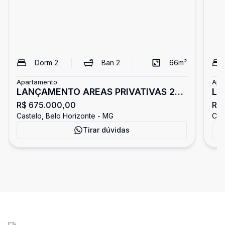
Dorm
2
Ban
2
66
m²
Apartamento
Apa
LANÇAMENTO AREAS PRIVATIVAS 2Q-
LA
R$ 675.000,00
R$
SUITE-2VG CASTELO
CA
Castelo, Belo Horizonte - MG
Cas
Tirar dúvidas