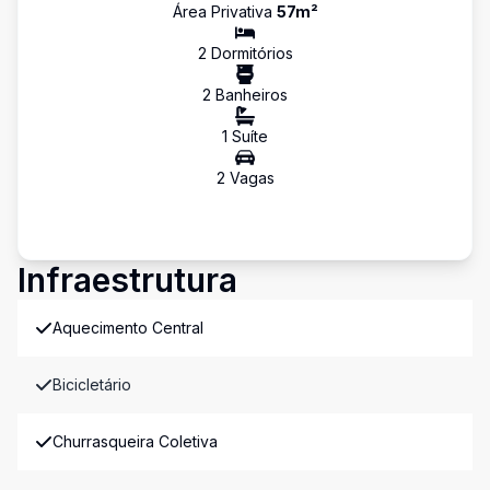
Área Privativa
57
m²
2
Dormitório
s
2
Banheiro
s
1
Suíte
2
Vaga
s
Infraestrutura
Aquecimento Central
Bicicletário
Churrasqueira Coletiva