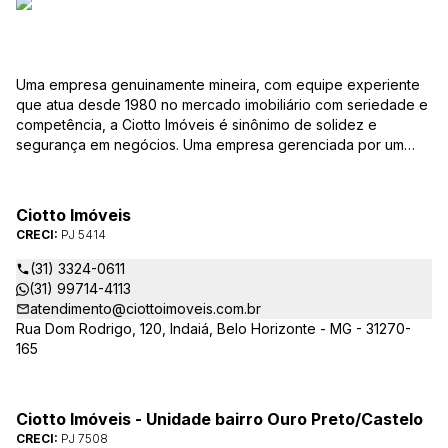
Uma empresa genuinamente mineira, com equipe experiente
que atua desde 1980 no mercado imobiliário com seriedade e
competência, a Ciotto Imóveis é sinônimo de solidez e
segurança em negócios. Uma empresa gerenciada por um
experiente corretor do mercado imobiliário. Atuamos nas
áreas de compra, venda, administração de imóveis,
conservação de condomínios, disponibilizando sempre as
Ciotto Imóveis
melhores opções da região da Pampulha. Oferecemos ainda
CRECI:
PJ 5414
completa assessória, consulte-nos sobre os nossos
lançamentos, imóveis em construção e condomínios fechados,
(31) 3324-0611
administrados exclusivamente pela Ciotto Imóveis. Fazemos a
(31) 99714-4113
aprovação do seu credito junto a Caixa Econômica Federal e
atendimento@ciottoimoveis.com.br
demais agentes financeiros.
Rua Dom Rodrigo, 120, Indaiá, Belo Horizonte - MG - 31270-
165
Ciotto Imóveis - Unidade bairro Ouro Preto/Castelo
CRECI:
PJ 7508