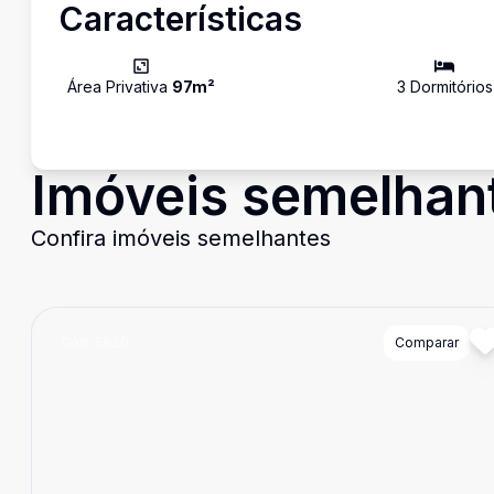
Características
Área Privativa
97
m²
3
Dormitório
s
Imóveis semelhan
Confira imóveis semelhantes
Cód:
5630
Comparar