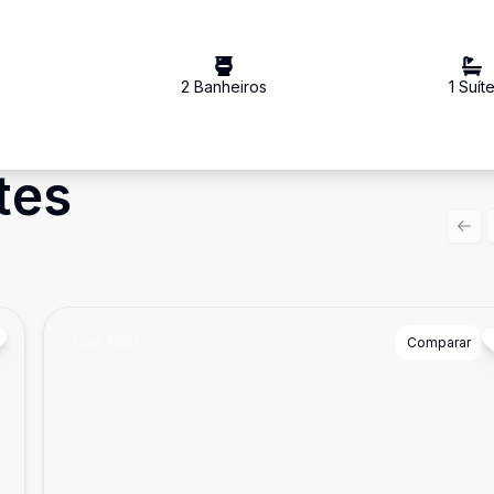
2
Banheiro
s
1
Suít
tes
Prev
Cód:
5631
Comparar