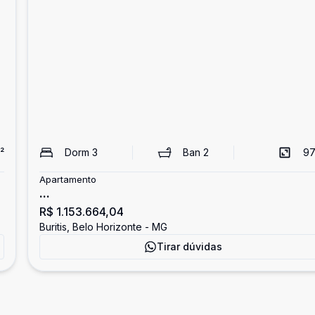
²
Dorm
3
Ban
2
97
Apartamento
...
R$ 1.153.664,04
Buritis, Belo Horizonte - MG
Tirar dúvidas