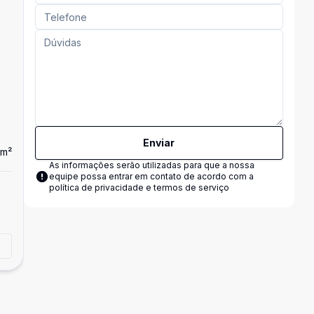
Enviar
m²
Dorm
3
Ban
2
As informações serão utilizadas para que a nossa
equipe possa entrar em contato de acordo com a
Apartamento
política de privacidade e termos de serviço
...
R$ 1.143.670,80
Buritis, Belo Horizonte - MG
Tirar dúvidas