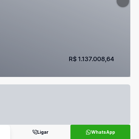
R$ 1.137.008,64
Ligar
WhatsApp