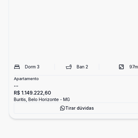
Dorm
3
Ban
2
97
m
Apartamento
...
R$ 1.149.222,60
Buritis, Belo Horizonte - MG
Tirar dúvidas