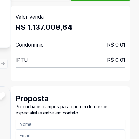
Valor venda
e
R$ 1.137.008,64
Condomínio
R$ 0,01
IPTU
R$ 0,01
ious slide
Next slide
Proposta
Cód:
5629
Comparar
Preencha os campos para que um de nossos
especialistas entre em contato