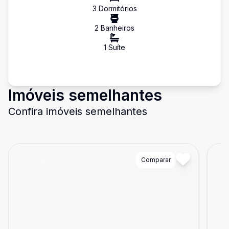
3
Dormitório
s
2
Banheiro
s
1
Suíte
Imóveis semelhantes
Confira imóveis semelhantes
Cód:
5630
Comparar
Có