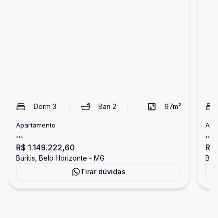
Dorm
3
Ban
2
97
m²
Apartamento
Apa
...
...
R$ 1.149.222,60
R$ 
Buritis, Belo Horizonte - MG
Buri
Tirar dúvidas