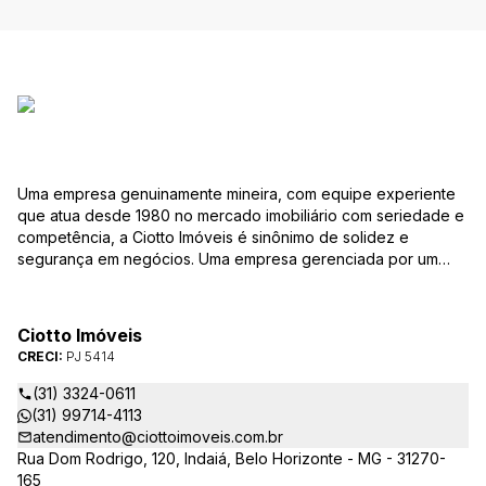
Uma empresa genuinamente mineira, com equipe experiente
que atua desde 1980 no mercado imobiliário com seriedade e
competência, a Ciotto Imóveis é sinônimo de solidez e
segurança em negócios. Uma empresa gerenciada por um
experiente corretor do mercado imobiliário. Atuamos nas
áreas de compra, venda, administração de imóveis,
conservação de condomínios, disponibilizando sempre as
Ciotto Imóveis
melhores opções da região da Pampulha. Oferecemos ainda
CRECI:
PJ 5414
completa assessória, consulte-nos sobre os nossos
lançamentos, imóveis em construção e condomínios fechados,
(31) 3324-0611
administrados exclusivamente pela Ciotto Imóveis. Fazemos a
(31) 99714-4113
aprovação do seu credito junto a Caixa Econômica Federal e
atendimento@ciottoimoveis.com.br
demais agentes financeiros.
Rua Dom Rodrigo, 120, Indaiá, Belo Horizonte - MG - 31270-
165